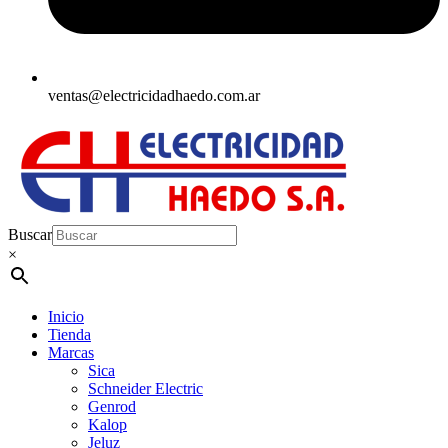
ventas@electricidadhaedo.com.ar
Buscar
×
Inicio
Tienda
Marcas
Sica
Schneider Electric
Genrod
Kalop
Jeluz