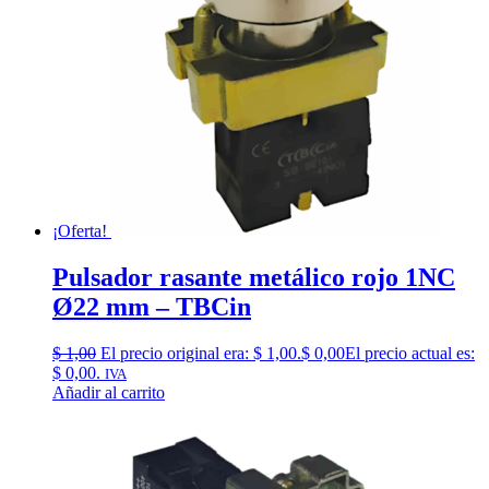
¡Oferta!
Pulsador rasante metálico rojo 1NC
Ø22 mm – TBCin
$
1,00
El precio original era: $ 1,00.
$
0,00
El precio actual es:
$ 0,00.
IVA
Añadir al carrito