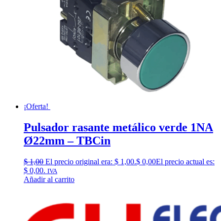
¡Oferta!
Pulsador rasante metálico verde 1NA
Ø22mm – TBCin
$
1,00
El precio original era: $ 1,00.
$
0,00
El precio actual es:
$ 0,00.
IVA
Añadir al carrito