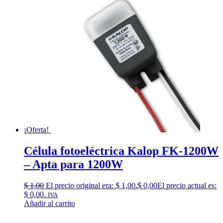
¡Oferta!
Célula fotoeléctrica Kalop FK-1200W
– Apta para 1200W
$
1,00
El precio original era: $ 1,00.
$
0,00
El precio actual es:
$ 0,00.
IVA
Añadir al carrito