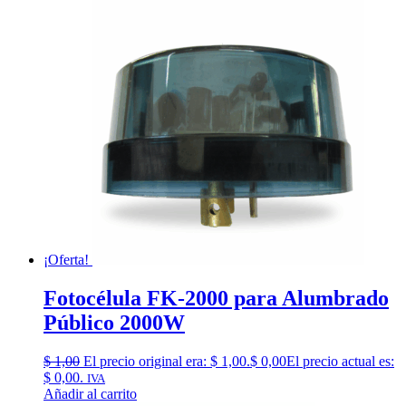
¡Oferta!
Fotocélula FK-2000 para Alumbrado
Público 2000W
$
1,00
El precio original era: $ 1,00.
$
0,00
El precio actual es:
$ 0,00.
IVA
Añadir al carrito