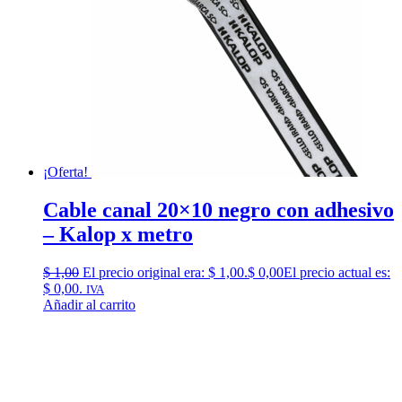
¡Oferta!
Cable canal 20×10 negro con adhesivo
– Kalop x metro
$
1,00
El precio original era: $ 1,00.
$
0,00
El precio actual es:
$ 0,00.
IVA
Añadir al carrito