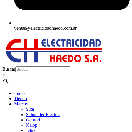
ventas@electricidadhaedo.com.ar
Buscar
×
Inicio
Tienda
Marcas
Sica
Schneider Electric
Genrod
Kalop
Jeluz