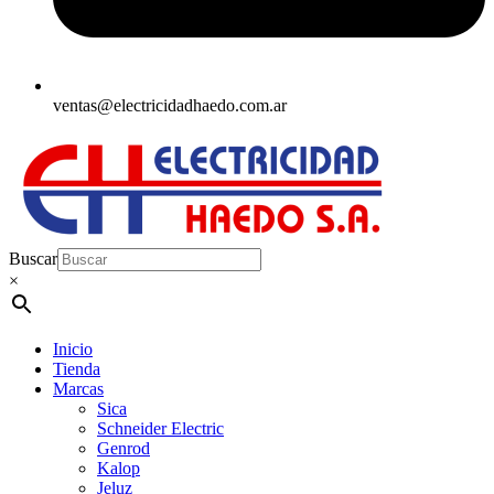
ventas@electricidadhaedo.com.ar
Buscar
×
Inicio
Tienda
Marcas
Sica
Schneider Electric
Genrod
Kalop
Jeluz